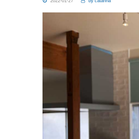
2022-01-27
by
catarina