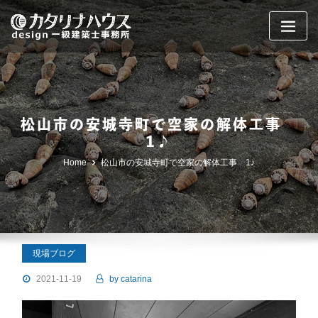
Skip
to
content
松山市の安城寺町で空家の解体工事
1♪
Home
松山市の安城寺町で空家の解体工事 1♪
現場ブログ
2021-11-19
by
catarina