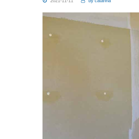
2021-11-11
by
catarina