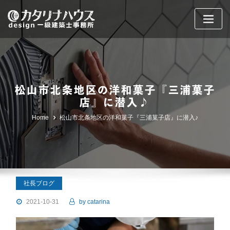
Skip
to
content
松山市北条地区の洋和菓子『三浦菓子
店』に潜入♪
Home
松山市北条地区の洋和菓子『三浦菓子店』に潜入♪
社長ブログ
2021-10-31
by
catarina