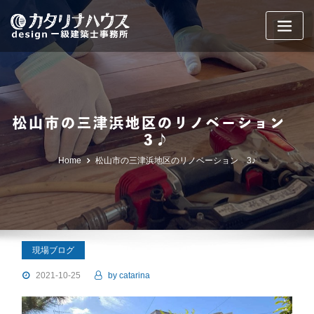
Skip
to
content
松山市の三津浜地区のリノベーション
3♪
Home
松山市の三津浜地区のリノベーション 3♪
現場ブログ
2021-10-25
by
catarina