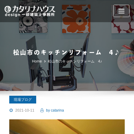
Skip
to
content
松山市のキッチンリフォーム 4♪
Home
松山市のキッチンリフォーム 4♪
現場ブログ
2021-10-11
by
catarina