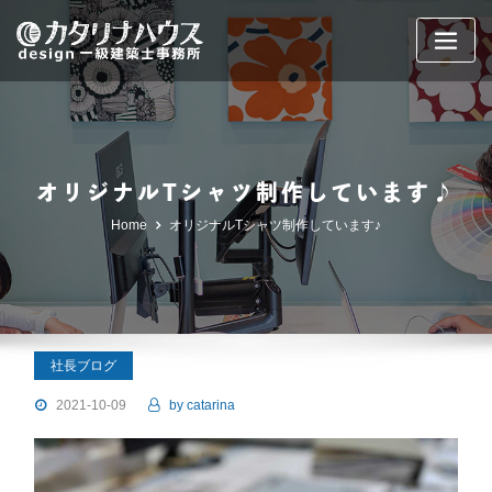
Skip
to
content
オリジナルTシャツ制作しています♪
Home
オリジナルTシャツ制作しています♪
社長ブログ
2021-10-09
by
catarina