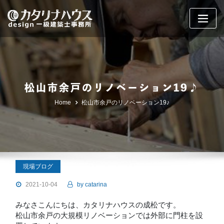
Skip
to
content
松山市余戸のリノベーション19♪
Home
松山市余戸のリノベーション19♪
現場ブログ
2021-10-04
by
catarina
みなさこんにちは、カタリナハウスの成松です。
松山市余戸の大規模リノベーションでは外部に門柱を設