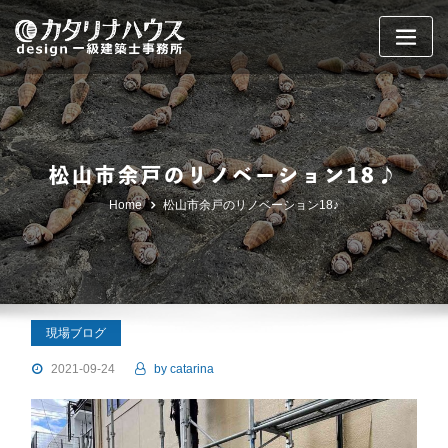
Skip
to
content
松山市余戸のリノベーション18♪
Home
松山市余戸のリノベーション18♪
現場ブログ
2021-09-24
by
catarina