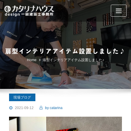
Skip
to
content
扉型インテリアアイテム設置しました♪
Home
扉型インテリアアイテム設置しました♪
現場ブログ
2021-09-12
by
catarina