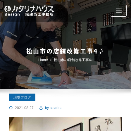
Skip
to
content
松山市の店舗改修工事4♪
Home
松山市の店舗改修工事4♪
現場ブログ
2021-08-27
by
catarina