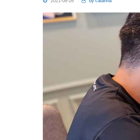
2021-08-26
by
catarina