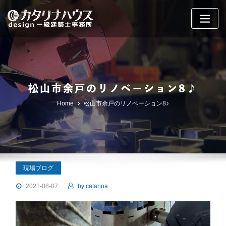
Skip
to
content
松山市余戸のリノベーション8♪
Home
松山市余戸のリノベーション8♪
現場ブログ
2021-08-07
by
catarina