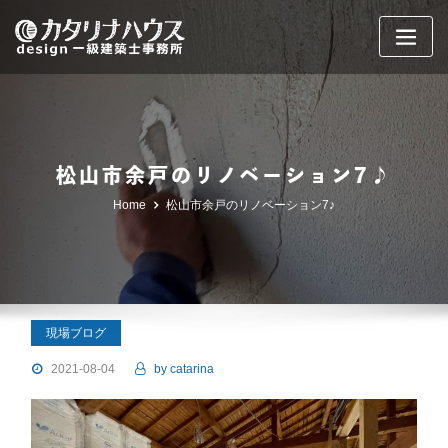
Skip
to
content
松山市余戸のリノベーション7♪
Home
松山市余戸のリノベーション7♪
現場ブログ
2021-08-04
by
catarina