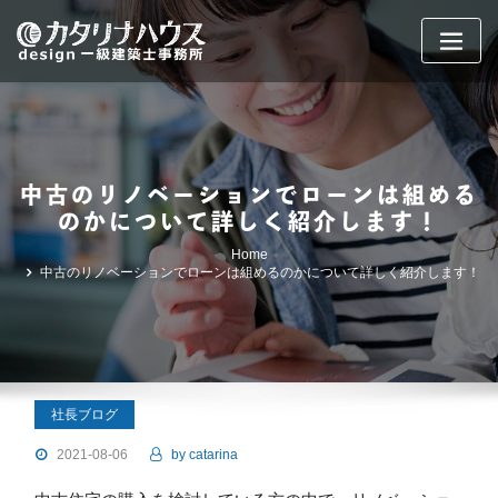
Skip
to
content
中古のリノベーションでローンは組める
のかについて詳しく紹介します！
Home
中古のリノベーションでローンは組めるのかについて詳しく紹介します！
社長ブログ
2021-08-06
by
catarina