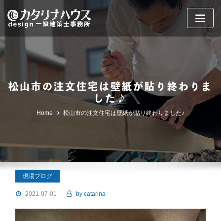
Skip
to
content
松山市の注文住宅は壁紙が貼り終わりま
した♪
Home
松山市の注文住宅は壁紙が貼り終わりました♪
現場ブログ
2021-07-01
by
catarina