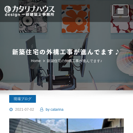
Skip
to
content
新築住宅の外構工事が進んでます♪
Home
新築住宅の外構工事が進んでます♪
現場ブログ
2021-07-02
by
catarina