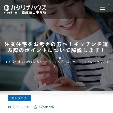
Skip
to
content
注文住宅をお考えの方へ！キッチンを選
ぶ際のポイントについて解説します！
Home
注文住宅をお考えの方へ！キッチンを選ぶ際のポイントについて解説しま
す！
社長ブログ
2021-06-20
by
catarina