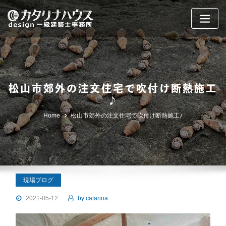
Skip
to
content
松山市郊外の注文住宅で吹付け断熱施工
♪
Home
松山市郊外の注文住宅で吹付け断熱施工♪
現場ブログ
2021-05-12
by
catarina