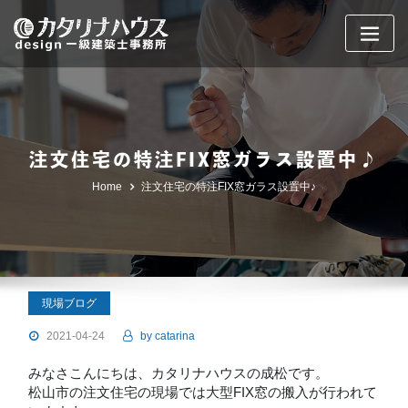
Skip
to
content
注文住宅の特注FIX窓ガラス設置中♪
Home
注文住宅の特注FIX窓ガラス設置中♪
現場ブログ
2021-04-24
by
catarina
みなさこんにちは、カタリナハウスの成松です。
松山市の注文住宅の現場では大型FIX窓の搬入が行われて