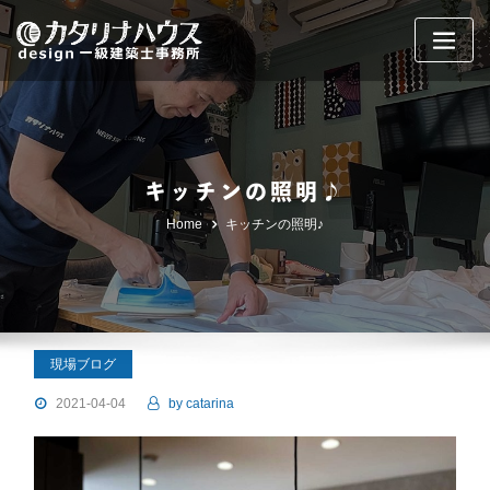
Skip
to
content
キッチンの照明♪
Home
キッチンの照明♪
現場ブログ
2021-04-04
by
catarina