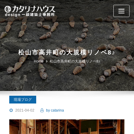
Skip
to
content
松山市高井町の大規模リノベ8♪
Home
松山市高井町の大規模リノベ8♪
現場ブログ
2021-04-02
by
catarina