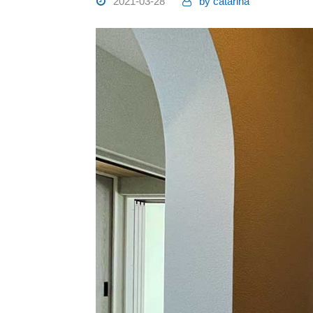
2021-03-28
by
catarina