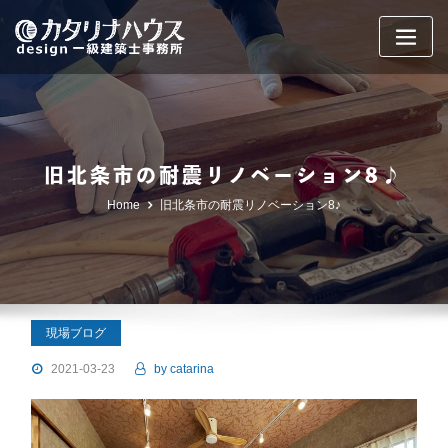
Skip
to
content
旧北条市の耐震リノベーション8♪
Home
旧北条市の耐震リノベーション8♪
現場ブログ
2021-03-23
by
catarina