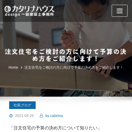
Skip
to
content
注文住宅をご検討の方に向けて予算の決
め方をご紹介します！
Home
注文住宅をご検討の方に向けて予算の決め方をご紹介します！
社長ブログ
2021-04-20
by
catarina
「注文住宅の予算の決め方について知りたい」