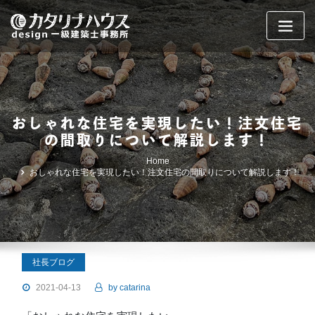
Skip
to
content
おしゃれな住宅を実現したい！注文住宅
の間取りについて解説します！
Home
おしゃれな住宅を実現したい！注文住宅の間取りについて解説します！
社長ブログ
2021-04-13
by
catarina