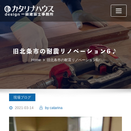
Skip
to
content
旧北条市の耐震リノベーション6♪
Home
旧北条市の耐震リノベーション6♪
現場ブログ
2021-03-14
by
catarina