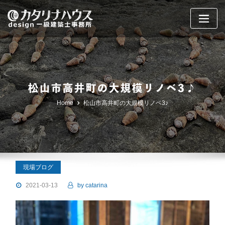
Skip
to
content
松山市高井町の大規模リノベ3♪
Home
松山市高井町の大規模リノベ3♪
現場ブログ
2021-03-13
by
catarina