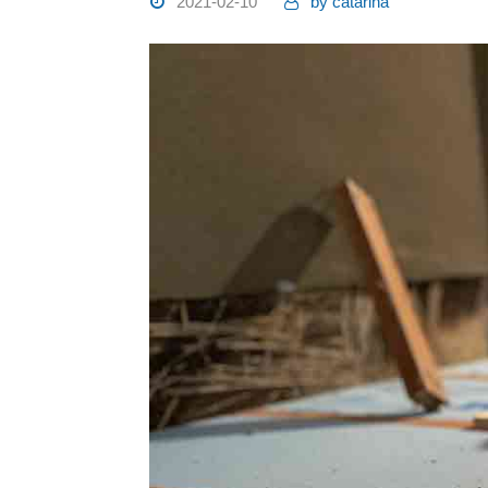
2021-02-10
by
catarina