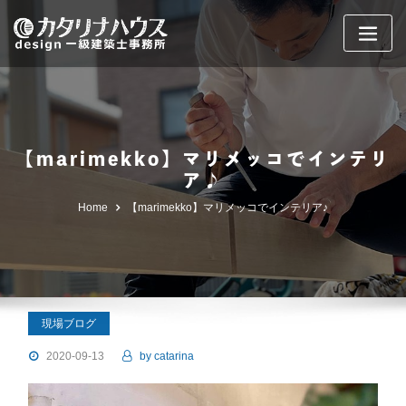
Skip
to
content
【marimekko】マリメッコでインテリ
ア♪
Home
【marimekko】マリメッコでインテリア♪
現場ブログ
2020-09-13
by
catarina