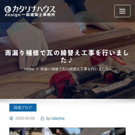
Skip
to
content
雨漏り補修で瓦の締替え工事を行いまし
た♪
Home
雨漏り補修で瓦の締替え工事を行いました♪
現場ブログ
2020-09-08
by
catarina