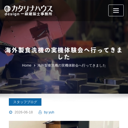
Skip
to
content
海外製食洗機の実機体験会へ行ってきま
した
Home
海外製食洗機の実機体験会へ行ってきました
スタッフブログ
2026-06-18
by
yuh