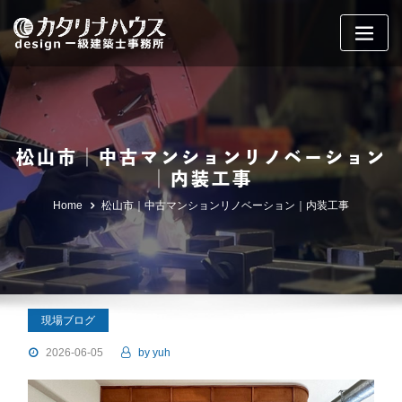
Skip
to
content
松山市｜中古マンションリノベーション
｜内装工事
Home
松山市｜中古マンションリノベーション｜内装工事
現場ブログ
2026-06-05
by
yuh