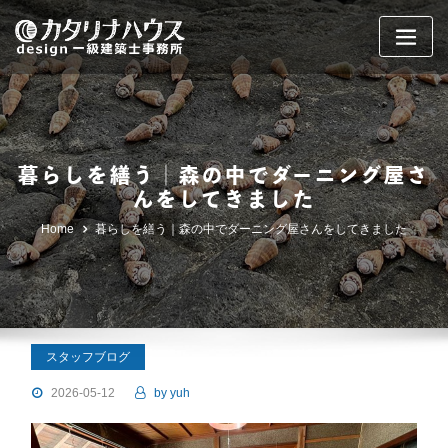
Skip
to
content
暮らしを繕う｜森の中でダーニング屋さ
んをしてきました
Home
暮らしを繕う｜森の中でダーニング屋さんをしてきました
スタッフブログ
2026-05-12
by
yuh