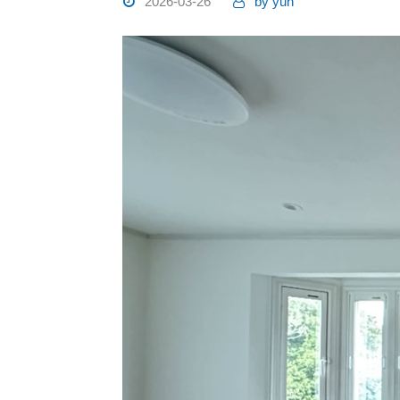
2026-03-26
by
yuh