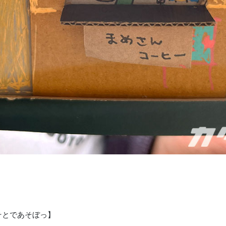
そとであそぼっ】