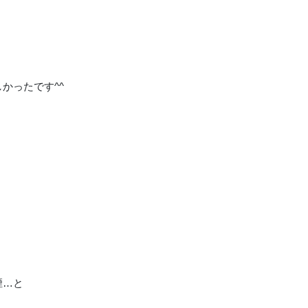
かったです^^
。
煙…と