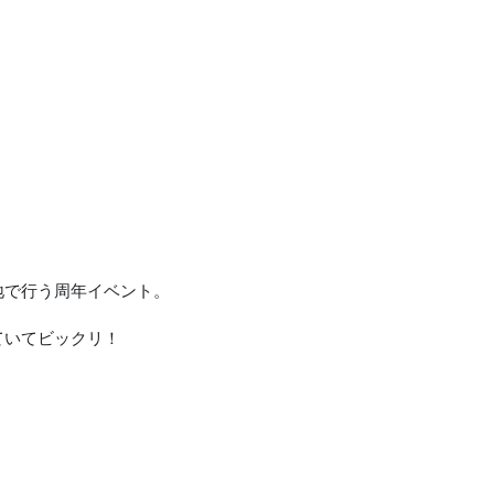
地で行う周年イベント。
ていてビックリ！