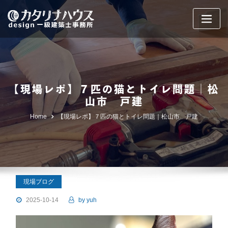
Skip
to
content
【現場レポ】７匹の猫とトイレ問題｜松
山市 戸建
Home
【現場レポ】７匹の猫とトイレ問題｜松山市 戸建
現場ブログ
2025-10-14
by
yuh