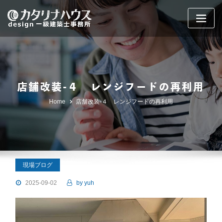
Skip
to
content
店舗改装-４ レンジフードの再利用
Home
店舗改装-４ レンジフードの再利用
現場ブログ
2025-09-02
by
yuh