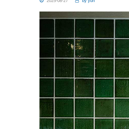
2025-08-27
by
yuh