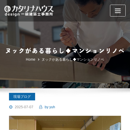
Skip
to
content
ヌックがある暮らし◆マンションリノベ
Home
ヌックがある暮らし◆マンションリノベ
現場ブログ
2025-07-07
by
yuh