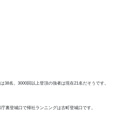
者は38名。3000回以上登頂の強者は現在21名だそうです。
県庁裏登城口で帰社ランニングは古町登城口です。