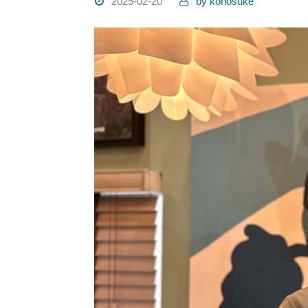
2025-02-20
by
konosuke