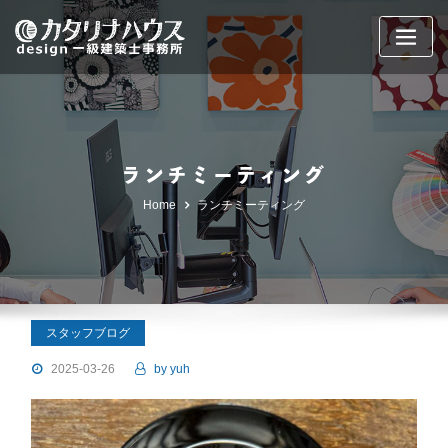
Skip
to
content
ランチミーティング
Home
ランチミーティング
スタッフブログ
2025-03-26
by
yuh