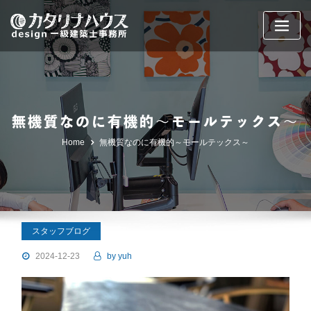
Skip
to
content
無機質なのに有機的～モールテックス～
Home
無機質なのに有機的～モールテックス～
スタッフブログ
2024-12-23
by
yuh