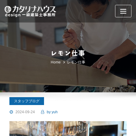
Skip
to
content
レモン仕事
Home
レモン仕事
スタッフブログ
2024-09-24
by
yuh