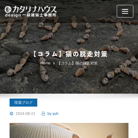
Skip
to
content
【コラム】猫の脱走対策
Home
【コラム】猫の脱走対策
現場ブログ
2024-08-21
by
yuh