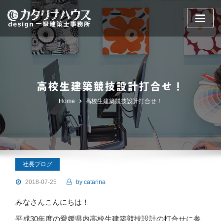
Skip
to
content
高校生建築競技設計打合せ！
Home
高校生建築競技設計打合せ！
社長ブログ
2018-07-25
by
catarina
みなさんこんにちは！
平成30年度の愛媛県内高校生建築競技設計の打合せに参