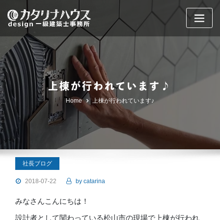
Skip
to
content
上棟が行われています♪
Home
上棟が行われています♪
社長ブログ
2018-07-22
by
catarina
みなさんこんにちは！
設計者として関わっている松山市の現場で上棟が行われ