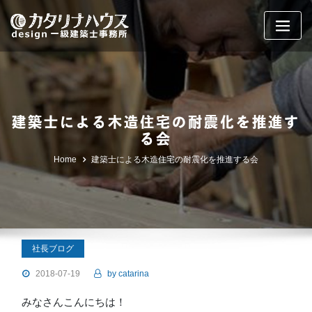
Skip
to
content
建築士による木造住宅の耐震化を推進す
る会
Home
建築士による木造住宅の耐震化を推進する会
社長ブログ
2018-07-19
by
catarina
みなさんこんにちは！