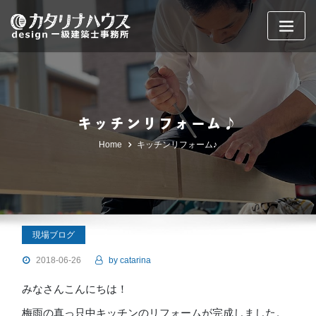
Skip
to
content
キッチンリフォーム♪
Home
キッチンリフォーム♪
現場ブログ
2018-06-26
by
catarina
みなさんこんにちは！
梅雨の真っ只中キッチンのリフォームが完成しました。