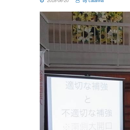
2018-06-20
by
catarina